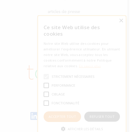
articles de presse
×
Dr. Harry Markowitz
Ce site Web utilise des
cookies
Notre site Web utilise des cookies pour
améliorer l'expérience utilisateur. En utilisant
notre site Web, vous acceptez tous les
cookies conformément à notre Politique
relative aux cookies.
En savoir plus
STRICTEMENT NÉCESSAIRES
PERFORMANCE
CIBLAGE
FONCTIONNALITÉ
Let's meet on LinkedIn
ACCEPTER TOUT
REFUSER TOUT
AFFICHER LES DÉTAILS
© tobam 2022