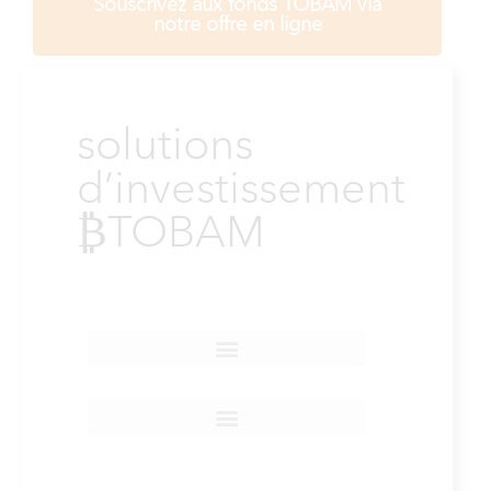
Souscrivez aux fonds TOBAM via
notre offre en ligne
solutions
d’investissement
₿TOBAM
SOLUTIONS POUR TOUS
LES INVESTISSEURS
SOLUTIONS POUR PROFESSIONNELS