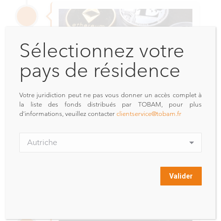
Sélectionnez votre
pays de résidence
Votre juridiction peut ne pas vous donner un accès complet à
la liste des fonds distribués par TOBAM, pour plus
d’informations, veuillez contacter
clientservice@tobam.fr
Lancement du premier fonds en
marque blanche avec une
exposition directe multi-cryptos.
2021
Sep.