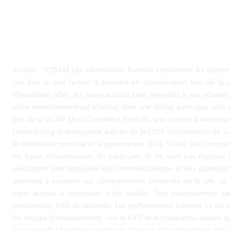
Source : TOBAM Les informations fournies concernent les performa
pas être le seul facteur à prendre en considération lors de la 
d’inventaire (VNI), les revenus bruts étant réinvestis le cas éché
votre investissement est effectué dans une devise autre que celle 
soit de la SICAV Most Diversified Portfolio, une société d’investi
Luxembourg et enregistrée auprès de la CSSF (Commission de Sur
le distributeur mondial et le gestionnaire de la SICAV. Les compar
les types d’investisseurs. En particulier, ils ne sont pas éligib
juridictions dans lesquelles leur commercialisation et leur distribu
autorisée à souscrire aux compartiments présentés sur le site. Le 
partir duquel la connexion a été établie. Tout investissement d
(prospectus, KIID et rapports). Les performances passées ne const
les risques d’investissement, voir le KIID et le prospectus actuels d