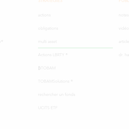
STRATEGIES
PUBL
actions
notes
obligations
vidéo
n®
multi asset
artic
Actions LBRTY ®
dr. h
₿TOBAM
TOBAMSolutions ®
rechercher un fonds
UCITS ETF