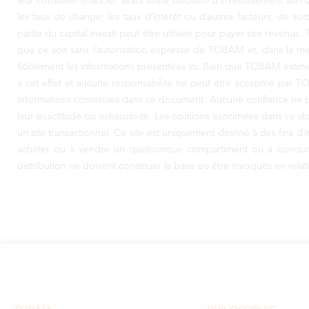
leur conseiller financier avant toute décision d’investissement afin
les taux de change, les taux d’intérêt ou d’autres facteurs, de so
partie du capital investi peut être utilisée pour payer ces reven
que ce soit sans l’autorisation expresse de TOBAM et, dans la mes
fidèlement les informations présentées ici. Bien que TOBAM estime
à cet effet et aucune responsabilité ne peut être acceptée par TO
informations contenues dans ce document. Aucune confiance ne pe
leur exactitude ou exhaustivité. Les opinions exprimées dans ce do
un site transactionnel. Ce site est uniquement destiné à des fins d’
acheter ou à vendre un quelconque compartiment ou à conclure u
distribution ne doivent constituer la base ou être invoqués en relat