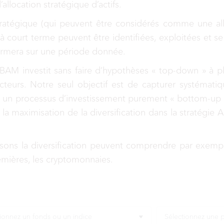
llocation stratégique d’actifs.
tratégique (qui peuvent être considérés comme une all
 à court terme peuvent être identifiées, exploitées et se
rformera sur une période donnée.
TOBAM investit sans faire d’hypothèses « top-down » à 
facteurs. Notre seul objectif est de capturer systéma
 un processus d’investissement purement « bottom-up » 
e la maximisation de la diversification dans la stratégi
isons la diversification peuvent comprendre par exemple 
premières, les cryptomonnaies.