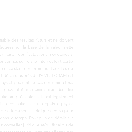
ble des résultats futurs et ne doivent
diquées sur la base de la valeur nette
n raison des fluctuations monétaires si
tionnés sur le site Internet font partie
uée et existant conformément aux lois du
nt déclaré auprès de l’AMF. TOBAM est
u pays et peuvent ne pas convenir à tous
 ne peuvent être souscrits que dans les
ifier au préalable si elle est légalement
isé à consulter ce site depuis le pays à
se des documents juridiques en vigueur
dans le temps. Pour plus de détails sur
ur conseiller juridique et/ou fiscal ou de