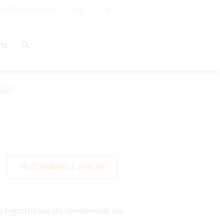
S RÈGLEMENTAIRES
EN
FR
ations
ns
ARK®
TÉLÉCHARGER LE 2-PAGER
 des hypothèses de rendement ou