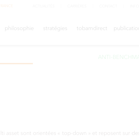
FRANCE
ACTUALITÉS
CARRIÈRES
CONTACT
INFO
M
philosophie
stratégies
TOBAMdirect
public
philosophie
stratégies
tobamdirect
publicatio
ANTI-BENCHM
ulti asset sont orientées « top-down » et reposent sur