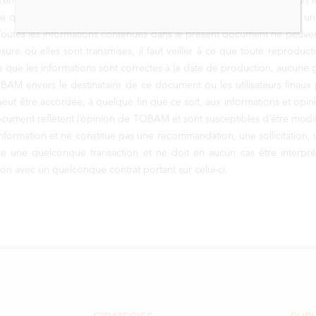
 d’en déterminer l’adéquation. La valeur et les revenus produits par un 
rte que l’investisseur peut récupérer moins que ce qu’il a investi. Si 
us. Toutes les informations contenues dans le présent document ne peuv
ure où elles sont transmises, il faut veiller à ce que toute reproduct
 que les informations sont correctes à la date de production, aucune 
BAM envers le destinataire de ce document ou les utilisateurs finaux 
ut être accordée, à quelque fin que ce soit, aux informations et op
cument reflètent l’opinion de TOBAM et sont susceptibles d’être modifi
information et ne constitue pas une recommandation, une sollicitation, u
ne quelconque transaction et ne doit en aucun cas être interprété 
ion avec un quelconque contrat portant sur celui-ci.