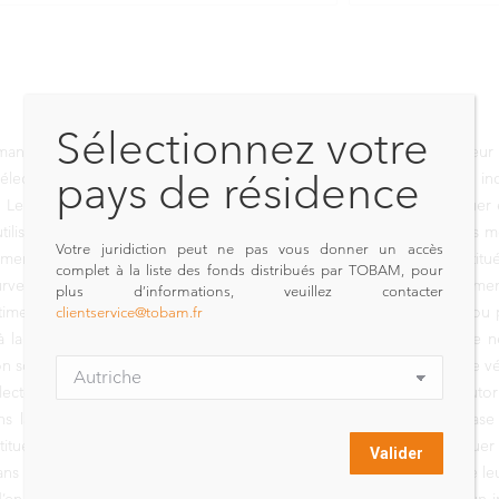
Sélectionnez votre
nces passées. Les performances passées ne sont pas un indicateur fia
pays de résidence
sélection d’un produit ou d’une stratégie. Les performances sont in
ant. Le rendement de votre investissement peut augmenter ou diminuer e
utilisée dans le calcul des performances passées. Les compartiments men
Votre juridiction peut ne pas vous donner un accès
ssement à capital variable de droit luxembourgeois, valablement constit
complet à la liste des fonds distribués par TOBAM, pour
veillance du Secteur Financier), soit d’un fonds commun de placeme
plus d’informations, veuillez contacter
clientservice@tobam.fr
timents peuvent ne pas être éligibles à la vente dans certains Etats o
les à la vente aux Etats-Unis. Les compartiments présentés sur ce site
tion sont autorisées. TOBAM conseille à toute personne intéressée de vér
lecteur de ce message est prié de s’assurer qu’il est légalement autor
ans la SICAV Most Diversified Portfolio doit être effectué sur la ba
ituent pas une garantie des performances futures et peuvent fluctuer 
ans leur intégralité. Tous les investisseurs doivent demander l’avis de le