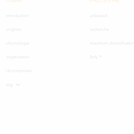
TOBAM
PHILOSOPHIE
introduction
unbiased
origines
recherche
chronologie
maximum diversificatio
organisation
lbrty ®
récompenses
esg