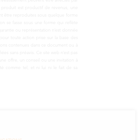
investissement peuvent être affectés par
un produit est productif de revenus, une
ent être reproduites sous quelque forme
ion se fasse sous une forme qui reflète
garantie ou représentation n’est donnée
pour toute action prise sur la base des
inions contenues dans ce document ou à
ées sans préavis. Ce site web n’est pas
ne offre, un conseil ou une invitation à
comme tel, et ni lui ni le fait de sa