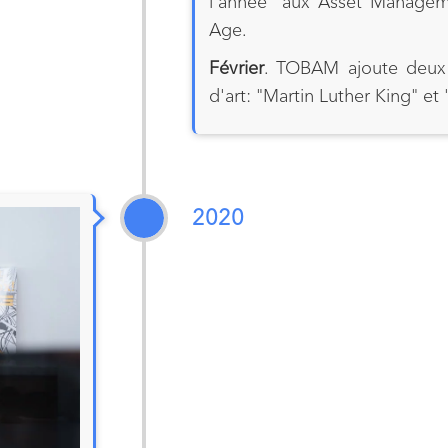
l'année" aux Asset Manage
Age.
Février
. TOBAM ajoute deux 
d'art: "Martin Luther King" et 
2020