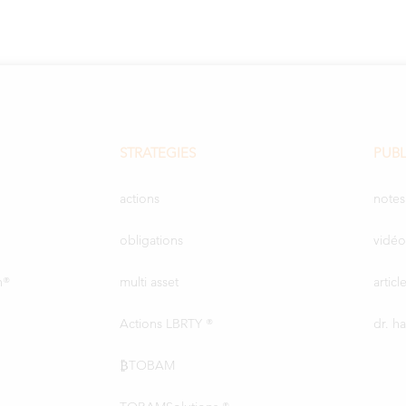
STRATEGIES
PUBL
actions
notes
obligations
vidéo
n®
multi asset
artic
Actions LBRTY ®
dr. h
₿TOBAM