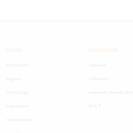
TOBAM
PHILOSOPHIE
introduction
unbiased
origines
recherche
chronologie
maximum diversificatio
organisation
lbrty ®
récompenses