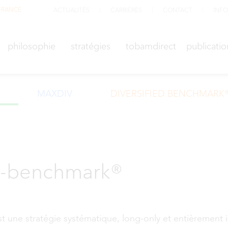
FRANCE
ACTUALITÉS
CARRIÈRES
CONTACT
INFO
M
philosophie
stratégies
TOBAMdirect
public
philosophie
stratégies
tobamdirect
publicatio
MAXDIV
DIVERSIFIED BENCHMARK
nti-benchmark®
ne stratégie systématique, long-only et entièrement in