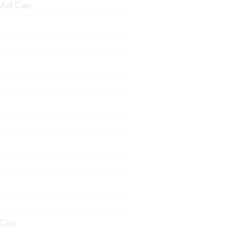
Mid Cap
 Cap