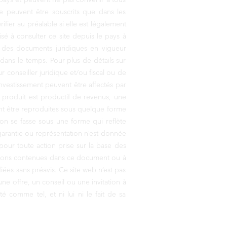
 ne peuvent être souscrits que dans les
ifier au préalable si elle est légalement
isé à consulter ce site depuis le pays à
se des documents juridiques en vigueur
dans le temps. Pour plus de détails sur
ur conseiller juridique et/ou fiscal ou de
investissement peuvent être affectés par
un produit est productif de revenus, une
ent être reproduites sous quelque forme
ion se fasse sous une forme qui reflète
garantie ou représentation n’est donnée
pour toute action prise sur la base des
inions contenues dans ce document ou à
ées sans préavis. Ce site web n’est pas
ne offre, un conseil ou une invitation à
comme tel, et ni lui ni le fait de sa