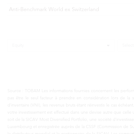
Anti-Benchmark World ex Switzerland
Source : TOBAM Les informations fournies concernent les performa
pas être le seul facteur à prendre en considération lors de la 
d’inventaire (VNI), les revenus bruts étant réinvestis le cas éché
votre investissement est effectué dans une devise autre que celle 
soit de la SICAV Most Diversified Portfolio, une société d’investi
Luxembourg et enregistrée auprès de la CSSF (Commission de Sur
le distributeur mondial et le gestionnaire de la SICAV. Les compar