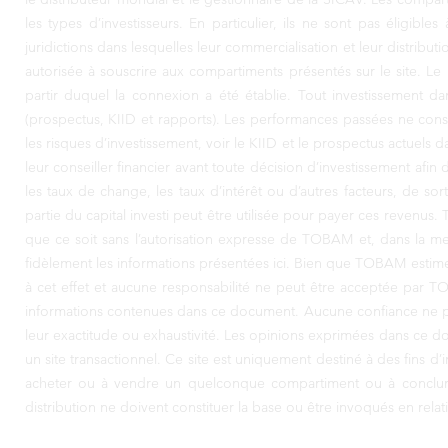
les types d’investisseurs. En particulier, ils ne sont pas éligib
juridictions dans lesquelles leur commercialisation et leur distribu
autorisée à souscrire aux compartiments présentés sur le site. Le 
partir duquel la connexion a été établie. Tout investissement d
(prospectus, KIID et rapports). Les performances passées ne const
les risques d’investissement, voir le KIID et le prospectus actuels d
leur conseiller financier avant toute décision d’investissement afin
les taux de change, les taux d’intérêt ou d’autres facteurs, de so
partie du capital investi peut être utilisée pour payer ces reven
que ce soit sans l’autorisation expresse de TOBAM et, dans la mes
fidèlement les informations présentées ici. Bien que TOBAM estime
à cet effet et aucune responsabilité ne peut être acceptée par TO
informations contenues dans ce document. Aucune confiance ne pe
leur exactitude ou exhaustivité. Les opinions exprimées dans ce do
un site transactionnel. Ce site est uniquement destiné à des fins d’
acheter ou à vendre un quelconque compartiment ou à conclure u
distribution ne doivent constituer la base ou être invoqués en relat