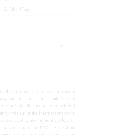
ge & Mid Cap
ble des résultats futurs et ne doivent
diquées sur la base de la valeur nette
n raison des fluctuations monétaires si
tionnés sur le site Internet font partie
uée et existant conformément aux lois du
nt déclaré auprès de l’AMF. TOBAM est
u pays et peuvent ne pas convenir à tous