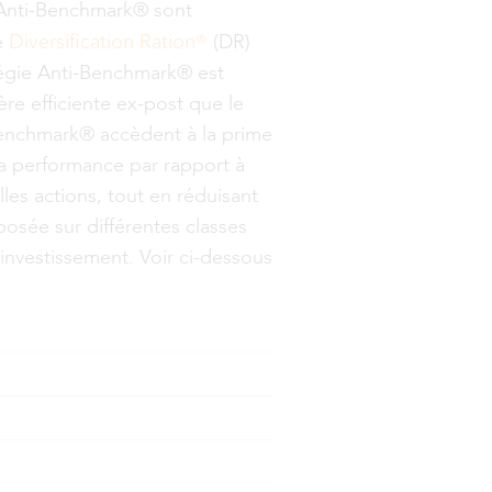
es Anti-Benchmark® sont
Diversification Ration®
e
(DR)
tégie Anti-Benchmark® est
ère efficiente ex-post que le
-Benchmark® accèdent à la prime
la performance par rapport à
lles actions, tout en réduisant
osée sur différentes classes
d’investissement. Voir ci-dessous