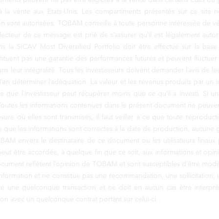
les à la vente aux Etats-Unis. Les compartiments présentés sur ce site
tion sont autorisées. TOBAM conseille à toute personne intéressée de vér
lecteur de ce message est prié de s’assurer qu’il est légalement autor
ans la SICAV Most Diversified Portfolio doit être effectué sur la ba
ituent pas une garantie des performances futures et peuvent fluctuer 
ans leur intégralité. Tous les investisseurs doivent demander l’avis de le
 d’en déterminer l’adéquation. La valeur et les revenus produits par un 
rte que l’investisseur peut récupérer moins que ce qu’il a investi. Si 
us. Toutes les informations contenues dans le présent document ne peuv
ure où elles sont transmises, il faut veiller à ce que toute reproduct
 que les informations sont correctes à la date de production, aucune 
BAM envers le destinataire de ce document ou les utilisateurs finaux 
ut être accordée, à quelque fin que ce soit, aux informations et op
cument reflètent l’opinion de TOBAM et sont susceptibles d’être modifi
information et ne constitue pas une recommandation, une sollicitation, u
ne quelconque transaction et ne doit en aucun cas être interprété 
ion avec un quelconque contrat portant sur celui-ci.