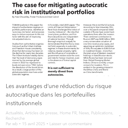
Les avantages d’une réduction du risque
autocratique dans les portefeuilles
institutionnels
Actualités
,
Articles de presse
,
Home FR
,
News
,
Publications
,
Recherche
Par
wb
15 avril 2025
Laisser un commentaire