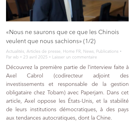
«Nous ne saurons que ce que les Chinois
veulent que nous sachions» (1/2)
Actualités
,
Articles de presse
,
Home FR
,
News
,
Publications
Par
wb
23 avril 2025
Laisser un commentaire
Découvrez la première partie de l’interview faite à
Axel Cabrol (codirecteur adjoint des
investissements et responsable de la gestion
obligataire chez Tobam) avec Paperjam. Dans cet
article, Axel oppose les États-Unis, et la stabilité
de leurs institutions démocratiques, à des pays
aux tendances autocratiques, dont la Chine.