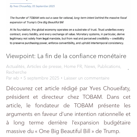
Viewpoint: La fin de la confiance monétaire
Actualités
,
Articles de presse
,
Home FR
,
News
,
Publications
,
Recherche
Par
wb
5 septembre 2025
Laisser un commentaire
Découvrez cet article rédigé par Yves Choueifaty,
président et directeur chez TOBAM. Dans cet
article, le fondateur de TOBAM présente les
arguments en faveur d’une intention rationnelle et
à long terme derrière l’expansion budgétaire
massive du « One Big Beautiful Bill » de Trump.