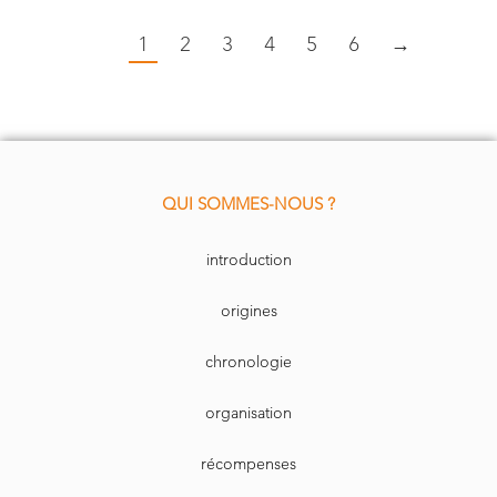
1
2
3
4
5
6
→
QUI SOMMES-NOUS ?
introduction
origines
chronologie
organisation
récompenses