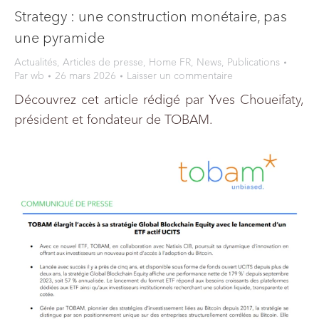
Strategy : une construction monétaire, pas
une pyramide
Actualités
,
Articles de presse
,
Home FR
,
News
,
Publications
Par
wb
26 mars 2026
Laisser un commentaire
Découvrez cet article rédigé par Yves Choueifaty,
président et fondateur de TOBAM.