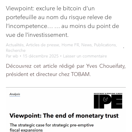
Viewpoint: exclure le bitcoin d’un
portefeuille au nom du risque releve de
l’incompetence… … au moins du point de
vue de l’investissement.
Actualités
,
Articles de presse
,
Home FR
,
News
,
Publications
,
Recherche
Par
wb
15 décembre 2025
Laisser un commentaire
Découvrez cet article rédigé par Yves Choueifaty,
président et directeur chez TOBAM.