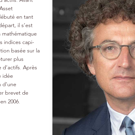
d’actifs. Avant
 Asset
 débuté en tant
part, il s’est
on mathématique
s indices capi-
tion basée sur la
turer plus
 d’actifs. Après
e idée
n d’une
er brevet de
en 2006.