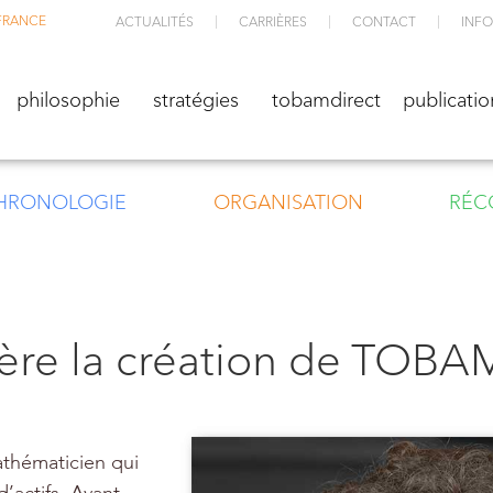
FRANCE
ACTUALITÉS
CARRIÈRES
CONTACT
INFO
M
philosophie
stratégies
TOBAMdirect
public
philosophie
stratégies
tobamdirect
publicatio
HRONOLOGIE
ORGANISATION
RÉC
rière la création de TOBA
thématicien qui