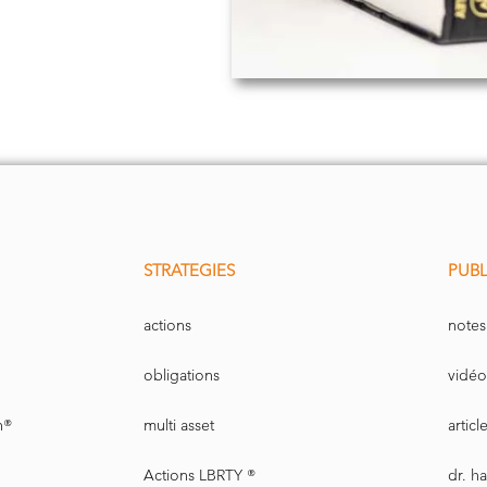
STRATEGIES
PUBL
actions
notes
obligations
vidéo
n®
multi asset
artic
Actions LBRTY ®
dr. h