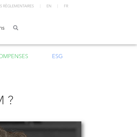
S RÈGLEMENTAIRES
EN
FR
ations
ns
OMPENSES
ESG
M ?