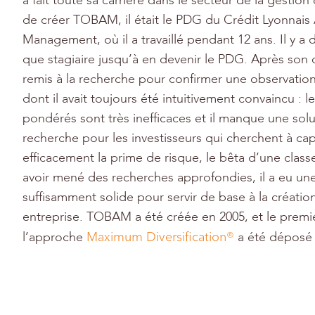
a fait toute sa carrière dans le secteur de la gestion 
de créer TOBAM, il était le PDG du Crédit Lyonnais
Management, où il a travaillé pendant 12 ans. Il y a
que stagiaire jusqu’à en devenir le PDG. Après son dé
remis à la recherche pour confirmer une observati
dont il avait toujours été intuitivement convaincu : le
pondérés sont très inefficaces et il manque une solu
recherche pour les investisseurs qui cherchent à cap
efficacement la prime de risque, le bêta d’une classe
avoir mené des recherches approfondies, il a eu un
suffisamment solide pour servir de base à la créatio
entreprise. TOBAM a été créée en 2005, et le premi
Maximum Diversification®
l’approche
a été déposé 