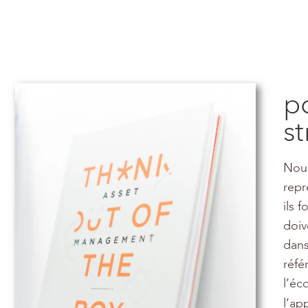
p
s
Nous
repr
ils 
doiv
dans
réfé
l’éc
l’a