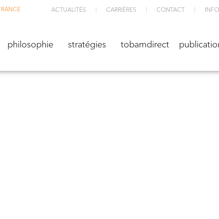
FRANCE
ACTUALITÉS
CARRIÈRES
CONTACT
INFO
M
philosophie
stratégies
TOBAMdirect
public
philosophie
stratégies
tobamdirect
publicatio