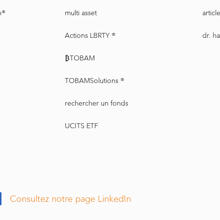
n®
multi asset
artic
Actions LBRTY ®
dr. h
₿TOBAM
TOBAMSolutions ®
rechercher un fonds
UCITS ETF
Consultez notre page LinkedIn