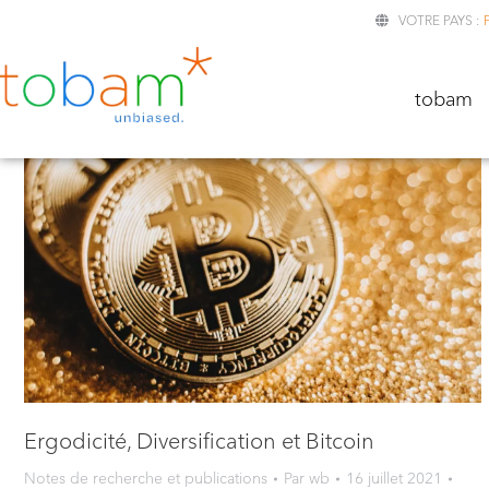
VOTRE PAYS :
TOBA
tobam
Ergodicité, Diversification et Bitcoin
Notes de recherche et publications
Par
wb
16 juillet 2021