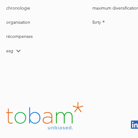
chronologie
maximum diversificatio
organisation
lbrty ®
récompenses
esg