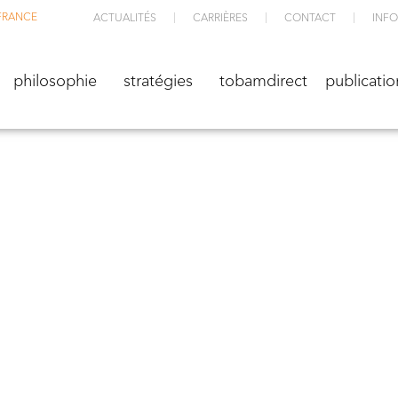
FRANCE
ACTUALITÉS
CARRIÈRES
CONTACT
INFO
M
philosophie
stratégies
TOBAMdirect
public
philosophie
stratégies
tobamdirect
publicatio