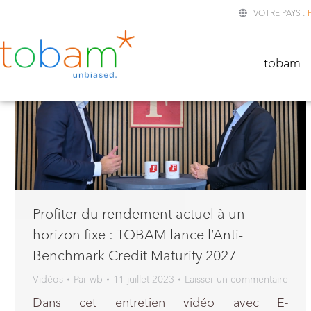
VOTRE PAYS :
TOBA
tobam
Profiter du rendement actuel à un
horizon fixe : TOBAM lance l’Anti-
Benchmark Credit Maturity 2027
Vidéos
Par
wb
11 juillet 2023
Laisser un commentaire
Dans cet entretien vidéo avec E-