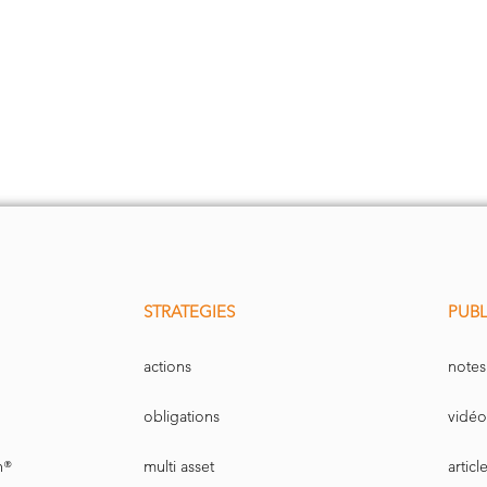
STRATEGIES
PUBL
actions
notes
obligations
vidéo
n®
multi asset
artic