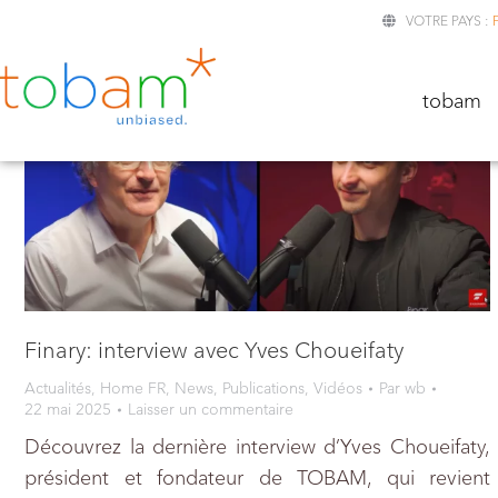
VOTRE PAYS :
TOBA
tobam
Finary: interview avec Yves Choueifaty
Actualités
,
Home FR
,
News
,
Publications
,
Vidéos
Par
wb
22 mai 2025
Laisser un commentaire
Découvrez la dernière interview d’Yves Choueifaty,
président et fondateur de TOBAM, qui revient