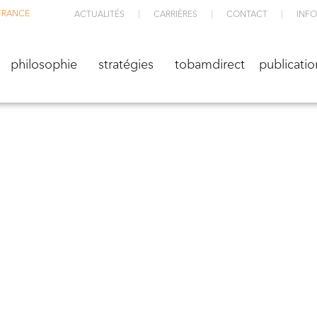
FRANCE
ACTUALITÉS
CARRIÈRES
CONTACT
INFO
M
philosophie
stratégies
TOBAMdirect
public
philosophie
stratégies
tobamdirect
publicatio