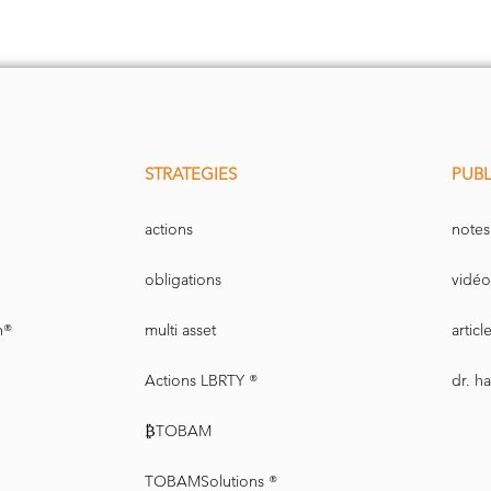
STRATEGIES
PUBL
actions
notes
obligations
vidéo
n®
multi asset
artic
Actions LBRTY ®
dr. h
₿TOBAM
TOBAMSolutions ®