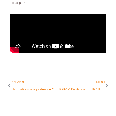
prague.
PREVIOUS
NEXT
Informations aux porteurs – Changement d’adresse, modification de la terminologie SFDR et admission de parts en Euroclear
TOBAM Dashboard: STRATÉGIE TOBAM LBRTY® EM : FAITS EMPIRIQUES