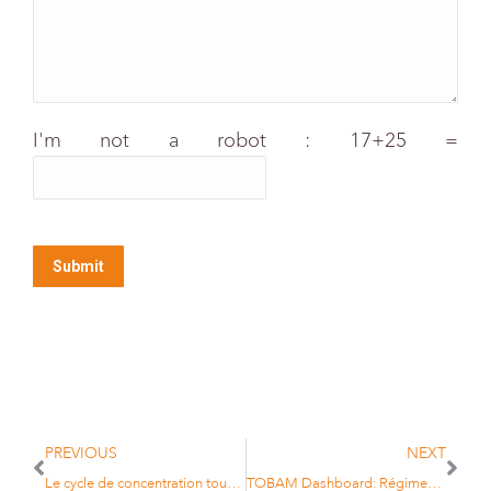
I'm not a robot : 17+25 =
PREVIOUS
NEXT
Le cycle de concentration touche-t-il à sa fin ?
TOBAM Dashboard: Régimes autoritaires et risque d’investissement – Partie 1