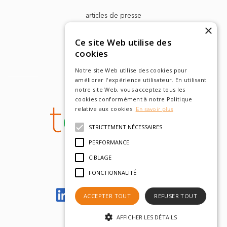
articles de presse
×
Dr. Harry Markowitz
Ce site Web utilise des
cookies
Notre site Web utilise des cookies pour
améliorer l'expérience utilisateur. En utilisant
notre site Web, vous acceptez tous les
cookies conformément à notre Politique
relative aux cookies.
En savoir plus
STRICTEMENT NÉCESSAIRES
PERFORMANCE
CIBLAGE
FONCTIONNALITÉ
Let's meet on LinkedIn
ACCEPTER TOUT
REFUSER TOUT
AFFICHER LES DÉTAILS
© tobam 2022