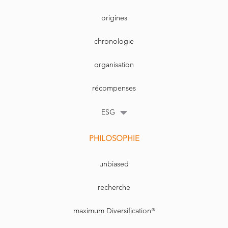
tégie d’appropriation plutôt que comme un simple
enthousiasme spéculatif. Clarification réglementaire,
Revue Banque
Septembre 2025
N° 907
origines
chronologie
organisation
récompenses
ESG
PHILOSOPHIE
unbiased
recherche
maximum Diversification®