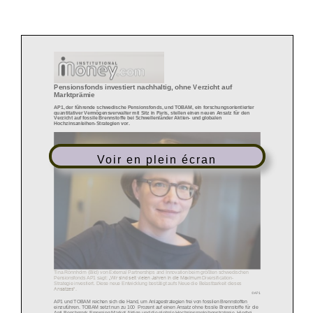
Pensionsfonds investiert nachhaltig, ohne Verzicht auf
Marktprämie
AP1, der führende schwedische Pensionsfonds, und TOBAM, ein forschungsorientierter
quantitativer Vermögensverwalter mit Sitz in Paris, stellen einen neuen Ansatz für den
Verzicht auf fossile Brennstoffe bei Schwellenländer Aktien
-
und globalen
Hochzinsanle
ihen
-
Strategien vor.
Voir en plein écran
Tina
Rönnholm (Bild) von
External
Partnerships
and Innovation beim größten schwedischen
„Wir sind seit vielen Jahren in die Maximum
Pensionsfonds AP1 sagt:
Diversification
-
Strategie
investiert. Diese neue Entwicklung bestätigt aufs Neue die Belastbarkeit d
ieses
Ansatzes“.
© AP1
AP1 und TOBAM reichen sich die Hand, um Anlagestrategien frei von fossilen Brennstoffen
einzuführen.
TOBAM setzt nun zu 100
Prozent
auf einen Ansatz ohne fossile Brennstoffe für die
Anti
-
Benchmark
-
Emerging Market Aktien und die glob
ale Hochzinsnanleihenstrategie. Hierbei