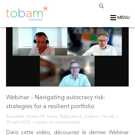
MENU
Webinar – Navigating autocracy risk:
strategies for a resilient portfolio
Actualités
,
Home FR
,
News
,
Publications
,
Vidéos
Par
wb
30 avril 2025
Laisser un commentaire
Dans cette vidéo, découvrez le dernier Webinar