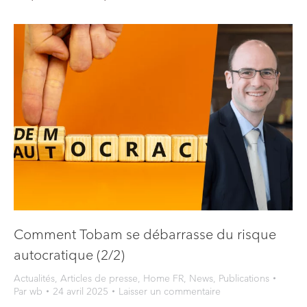
Comment Tobam se débarrasse du risque
autocratique (2/2)
Actualités
,
Articles de presse
,
Home FR
,
News
,
Publications
Par
wb
24 avril 2025
Laisser un commentaire