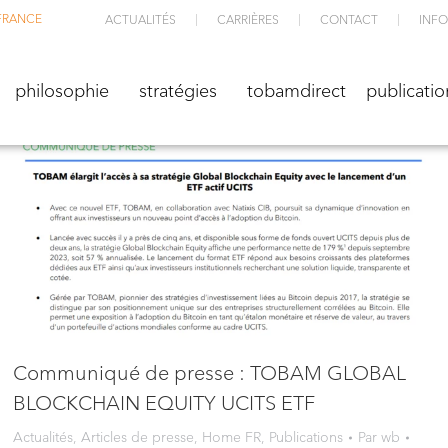
FRANCE
ACTUALITÉS
CARRIÈRES
CONTACT
INFO
M
philosophie
stratégies
TOBAMdirect
public
philosophie
stratégies
tobamdirect
publicatio
Communiqué de presse : TOBAM GLOBAL
BLOCKCHAIN EQUITY UCITS ETF
Actualités
,
Articles de presse
,
Home FR
,
Publications
Par
wb