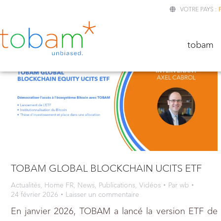
VOTRE PAYS :
TOBA
tobam
TOBAM GLOBAL BLOCKCHAIN UCITS ETF
Actualités
,
Home FR
,
News
,
Publications
,
Vidéos
Par
wb
24 février 2026
Laisser un commentaire
En janvier 2026, TOBAM a lancé la version ETF de