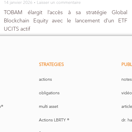
14 janvier 2026
Laisser un commentaire
TOBAM élargit l’accès à sa stratégie Global
Blockchain Equity avec le lancement d’un ETF
UCITS actif
STRATEGIES
PUBL
actions
notes
obligations
vidéo
n®
multi asset
artic
Actions LBRTY ®
dr. h