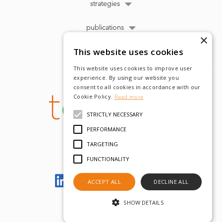
strategies
publications
×
This website uses cookies
This website uses cookies to improve user
experience. By using our website you
consent to all cookies in accordance with our
Cookie Policy.
Read more
STRICTLY NECESSARY
PERFORMANCE
TARGETING
FUNCTIONALITY
Let's meet on LinkedIn
ACCEPT ALL
DECLINE ALL
SHOW DETAILS
© tobam 2022