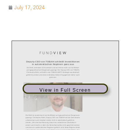
July 17, 2024
Deputy CEO von TOBAM schließt Investitionen
in autokratischen Regimen ganz aus
Die Welt verändere sich konstant und sei immer mehr von Konflikten
und geopolitischen Ereignissen geprägt. Der Deputy CEO von TOBAM,
Christophe Röhri, schließt in der TOBAM LBRTY-Strategie autokratisch
geführte Länder und deren indirektes Aktien-Engagement daher auch
ganz aus.
Eneida Beshaj · 05.07.2024
View in Full Screen
Die Welt ist zunehmend von Konflikten und geopolitischen Ereignissen
geprägt. Christophe Röhri, Deputy CEO von TOBAM will die Demokratie
unterstützen und investiert daher nicht in autokratisch-geführte
Länder. „Wir sind der Meinung, dass man, sobald man Geschäfte in
einem Land macht, in dem die Menschenrechte nicht geachtet werden
und das von autokratischen Regimen geführt wird, diese Regime direkt
oder indirekt unterstützt“, erklärt Röhri im Gespräch mit
Fundview
. Das