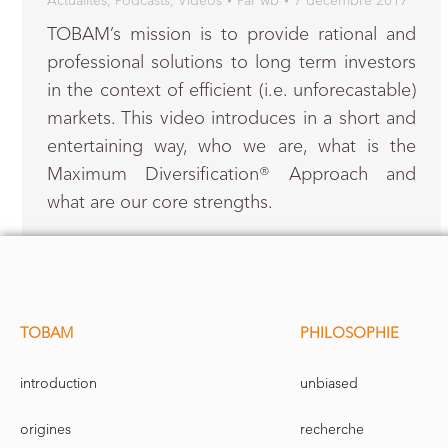
Actualités
,
Podcasts
,
Vidéos
Par
wb
7 décembre 2017
TOBAM’s mission is to provide rational and
professional solutions to long term investors
in the context of efficient (i.e. unforecastable)
markets. This video introduces in a short and
entertaining way, who we are, what is the
Maximum Diversification® Approach and
what are our core strengths.
TOBAM
PHILOSOPHIE
introduction
unbiased
origines
recherche