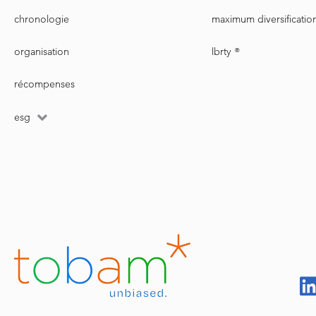
chronologie
maximum diversificatio
organisation
lbrty ®
récompenses
esg