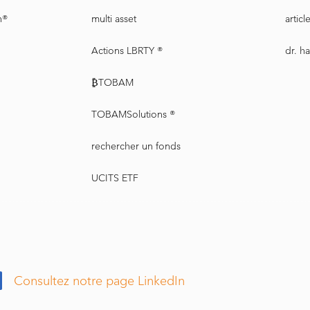
n®
multi asset
artic
Actions LBRTY ®
dr. h
₿TOBAM
TOBAMSolutions ®
rechercher un fonds
UCITS ETF
Consultez notre page LinkedIn