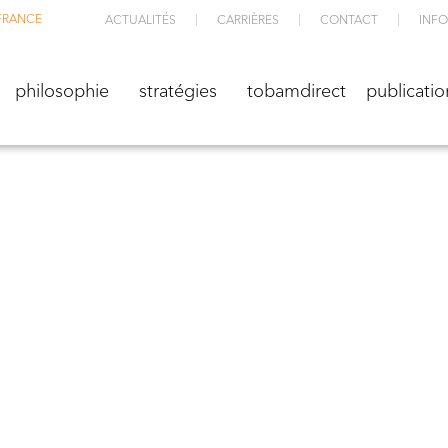
FRANCE
ACTUALITÉS
CARRIÈRES
CONTACT
INFO
M
philosophie
stratégies
TOBAMdirect
public
philosophie
stratégies
tobamdirect
publicatio