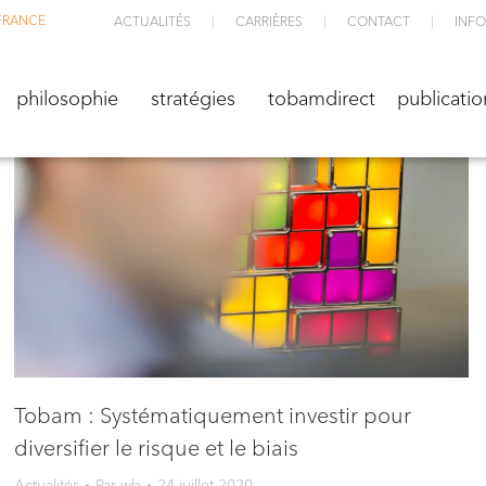
FRANCE
ACTUALITÉS
CARRIÈRES
CONTACT
INFO
M
philosophie
stratégies
TOBAMdirect
public
philosophie
stratégies
tobamdirect
publicatio
Tobam : Systématiquement investir pour
diversifier le risque et le biais
Actualités
Par
wb
24 juillet 2020