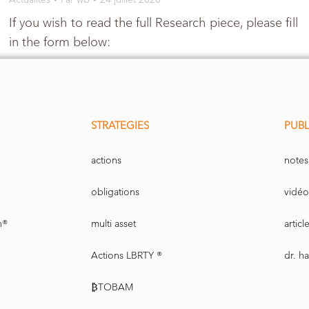
If you wish to read the full Research piece, please fill
in the form below:
STRATEGIES
PUBL
actions
notes
obligations
vidéo
n®
multi asset
artic
Actions LBRTY ®
dr. h
₿TOBAM