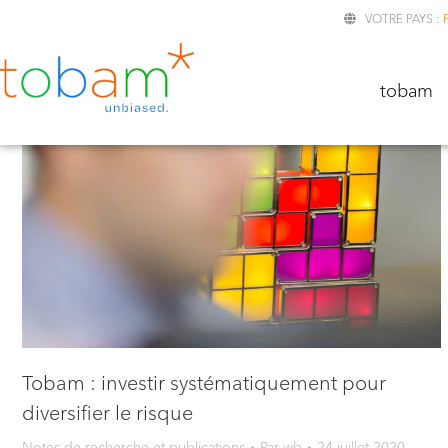
VOTRE PAYS :
TOBA
tobam
Tobam : investir systématiquement pour
diversifier le risque
Notes de recherche et publications
Par
wb
24 juillet 2020