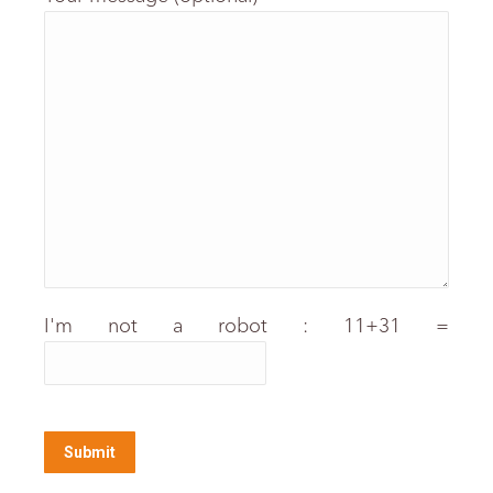
I'm not a robot : 11+31 =