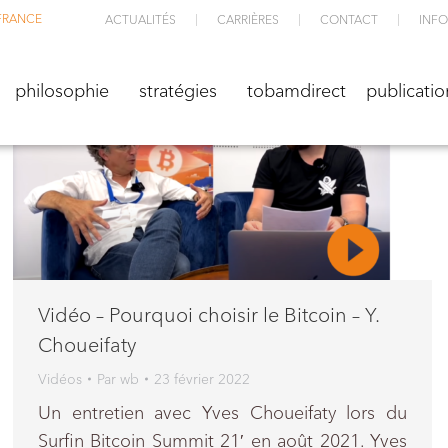
FRANCE
ACTUALITÉS
CARRIÈRES
CONTACT
INFO
M
philosophie
stratégies
TOBAMdirect
public
philosophie
stratégies
tobamdirect
publicatio
Vidéo – Pourquoi choisir le Bitcoin – Y.
Choueifaty
Vidéos
Par
wb
23 février 2022
Un entretien avec Yves Choueifaty lors du
Surfin Bitcoin Summit 21′ en août 2021. Yves