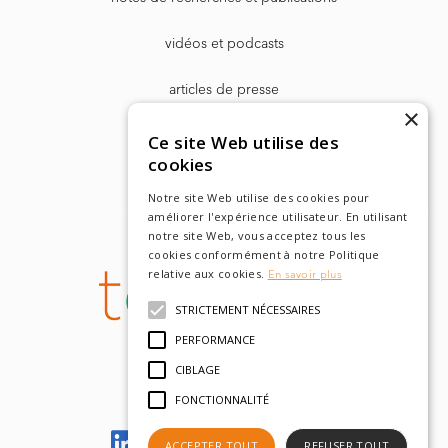
vidéos et podcasts
articles de presse
×
Dr. Harry Markowitz
Ce site Web utilise des
cookies
Notre site Web utilise des cookies pour
améliorer l'expérience utilisateur. En utilisant
notre site Web, vous acceptez tous les
cookies conformément à notre Politique
relative aux cookies.
En savoir plus
STRICTEMENT NÉCESSAIRES
PERFORMANCE
CIBLAGE
FONCTIONNALITÉ
Let's meet on LinkedIn
ACCEPTER TOUT
REFUSER TOUT