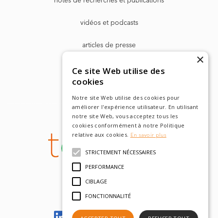
notes de recherches et publications
vidéos et podcasts
articles de presse
×
Dr. Harry Markowitz
Ce site Web utilise des
cookies
Notre site Web utilise des cookies pour
améliorer l'expérience utilisateur. En utilisant
notre site Web, vous acceptez tous les
cookies conformément à notre Politique
relative aux cookies.
En savoir plus
STRICTEMENT NÉCESSAIRES
PERFORMANCE
CIBLAGE
FONCTIONNALITÉ
Let's meet on LinkedIn