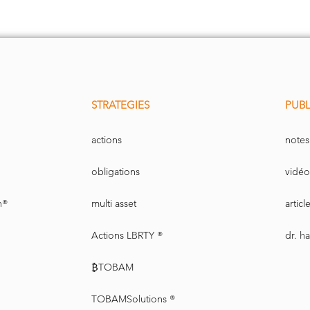
STRATEGIES
PUBL
actions
notes
obligations
vidéo
n®
multi asset
artic
Actions LBRTY ®
dr. h
₿TOBAM
TOBAMSolutions ®