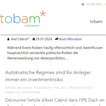
VOTRE PAYS :
TOBA
tobam
Autokratische Regimes sind für Anleger
immer ein investmentrisiko
Articles de presse
,
Publications
Par
wb
29 janvier 2024
Laisser un commentaire
Découvrez l’article d’Axel Cabrol dans l’IPE Dach en