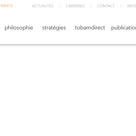
FRANCE
ACTUALITÉS
CARRIÈRES
CONTACT
INFO
M
philosophie
stratégies
TOBAMdirect
public
philosophie
stratégies
tobamdirect
publicatio