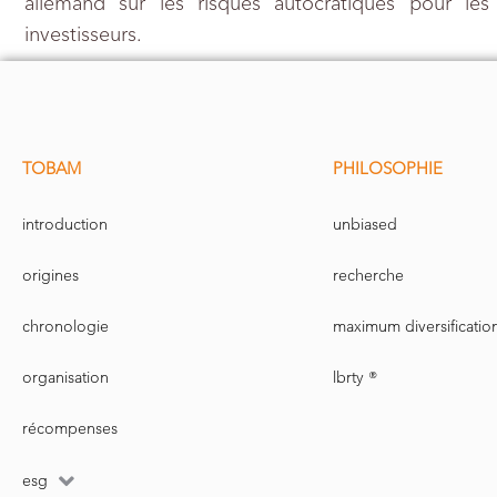
allemand sur les risques autocratiques pour les
investisseurs.
TOBAM
PHILOSOPHIE
introduction
unbiased
origines
recherche
chronologie
maximum diversificatio
organisation
lbrty ®
récompenses
esg