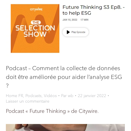
Podcast – Comment la collecte de données
doit être améliorée pour aider l’analyse ESG
?
Home FR
,
Podcasts
,
Vidéos
Par
wb
22 janvier 2022
Laisser un commentaire
Podcast « Future Thinking » de Citywire.