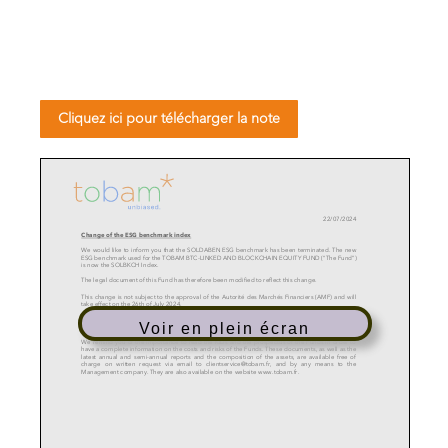
Cliquez ici pour télécharger la note
22
/
07
/2024
Change of
the
ESG benchmark index
We would like to inform you that
the SOLDABEN ESG benchmark has been
terminated
. The new
ESG benchmark used for
the
TOBAM BTC
-
LINKED AND BLOCKCHAIN EQUITY FUND
(“The Fund”)
is now the SOLBKCH Index.
The legal document of
this
Fund ha
s
therefore been modified to reflect this change.
This change is
not subject to the approval of the A
utorité des
M
archés
F
inanciers (AMF)
and will
take effect on
the
2
6
th
of
July
2024.
All the other characteristics of your Fund remain unchanged.
Voir en plein écran
We remind you
of
the importance to read the KIDs and the prospectus of the Funds in order to
have a complete information on the costs and risks of the Fund
s
. These documents, as well as the
latest annual and semi
-
annual reports and the composition of the assets, are available free of
charge on written request via email to
clientservice@tobam.fr
, and by any means to the
M
anagement company. They are also available on the website
www.tobam.fr
.