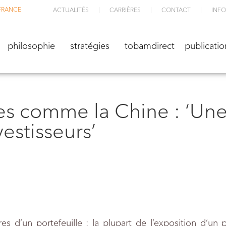
FRANCE
ACTUALITÉS
CARRIÈRES
CONTACT
INFO
M
philosophie
stratégies
TOBAMdirect
public
philosophie
stratégies
tobamdirect
publicatio
res comme la Chine : ‘Un
estisseurs’
res d’un portefeuille : la plupart de l’exposition d’un 