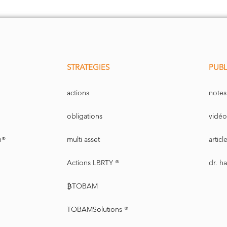
STRATEGIES
PUBL
actions
notes
obligations
vidéo
n®
multi asset
artic
Actions LBRTY ®
dr. h
₿TOBAM
TOBAMSolutions ®