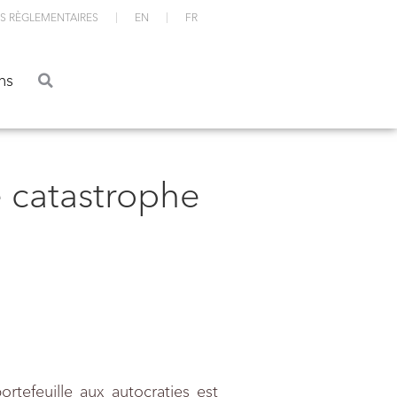
S RÈGLEMENTAIRES
EN
FR
ations
ns
e catastrophe
portefeuille aux autocraties est