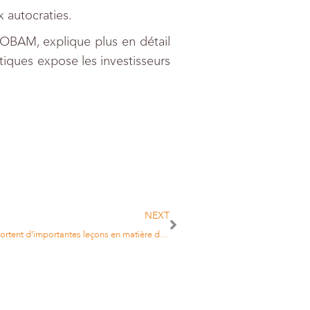
 autocraties.
TOBAM, explique plus en détail
atiques expose les investisseurs
NEXT
Les nouveaux lauréats du Prix Nobel d’économie apportent d’importantes leçons en matière d’investissement