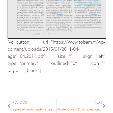
responsable (ISR) en France n
est pas
ou de gouvernance. Nombre d
autres
Rendement d
Edmond de Rothschild
/   "#
3  /   /  )
est ce que veulent
-
A
sset Management
(actions) et Fonsica
v
%
L
M
 & 
croire les responsables de
Novethic
financiers
ESG
,
de
Natixis Asset Management
 E     &

G   H
  
lecture de l
-
notamment aux Principes pour
 $ 
3  #   '


l
investissement responsable (PRI) des
partie des 10,4 milliards d
euros de
     &"
    %
         %
Nations-
ISR (portant la gestion
N     %3 
L
M    
  6NA&
cercle vertueux
   %
  

encours ISR ont bondi de 35% l
Dominique Blanc, responsable de la
32,4 milliards). Il y en aura d
autres,

dans l
Hexagone, pour atteindre 68,3
recherche ISR de
Novethic
.
selon les responsables de
Novethic
.

  

milliards d
euros. L
est pas
Cette prise en compte progressive
Pour ce qui est de l
 
1   
   1    

nouveau,
Novethic
approche IS
R
pertinence du choix de l
ISR en termes

 ?   %  
milliards d
actifs fin 2007. La directrice
de performances de gestion, Anne-
       & & (
   3   
9 3/ 
-
Catherine Husson-

L
      $  \  

& 
Catherine Husson-
Traore, serait
%
s
y aventurer, invoquant l

     ,3  J ) 
3  
"  
  3
M
 5 "




3

  
  
Novethic
publiera
l
ISR.

   B$     


L
d
un montant d
actifs
"5 %
d
une
M
   %  
 
significatif
.
 

    
/ 

    
p
rivate e
q
uit
y
.
L
 
www.a
g
efi.fr
Co
py
ri
g
ht AGEFI SA - 2011
[vc_button url=”https://www.tobam.fr/wp-
content/uploads/2015/01/2011-04-
agefi_04.2011.pdf” size=”” align=”left”
type=”primary” outlined=”0″ icon=””
target=”_blank”]
PREVIOUS
NEXT
Calpers extends fund-manager investment programme with French buy
Alcatel-Lucent Dutch pension fund invests with TOBAM