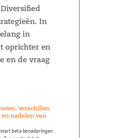
Diversified
rategieën. In
elang in
 oprichter en
ie en de vraag
sten, verschillen
- en nadelen van
 smart beta benaderingen
 Ten eerste dat de