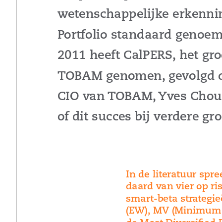
wetenschappelijke erkenning
Portfolio standaard genoemd
2011 heeft CalPeRS, het gr
Tob
AM genomen, gevolgd d
CIo van T
ob
AM, Yves Choue
of dit succes bij verdere g
In de literatuur spr
daard van vier op ri
smart-beta strategi
(eW), Mv (Minimum
de Most Diversified 