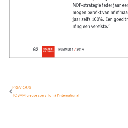
MDP-strategie ieder jaar ee
mogen bereikt van minimaal
jaar zelfs 100%. Een goed t
ning een vereiste.’
62
FINANCIAL
NUMMER 1 / 2014
INVESTIGATOR
Fin Invest 1–2014 – opmaak-def.indd 62
PREVIOUS
TOBAM creuse son sillon à l’international
De MDP is de portefeuille die je zou moeten kope
niet kunt voorspellen, omdat je onder deze ver
stelling immers zoveel mogelijk zou moeten tra