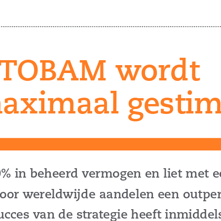
 T
ob
AM wordt
maximaal gestim
0% in beheerd vermogen en liet met 
voor wereldwijde aandelen een outpe
ucces van de strategie heeft inmiddels