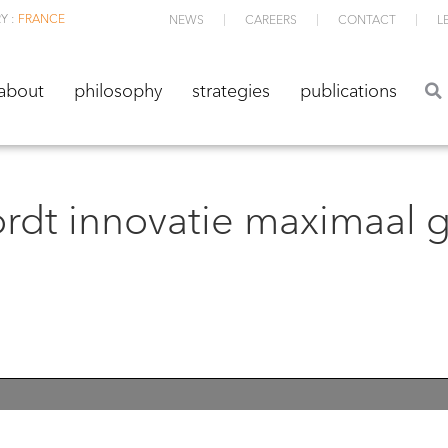
Y :
FRANCE
NEWS
CAREERS
CONTACT
L
about
philosophy
strategies
publications
about
philosophy
strategies
publications
dt innovatie maximaal g