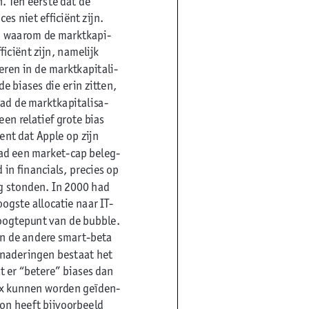
s niet efficiënt zijn.
n waarom de marktkapi-
ficiënt zijn, namelijk
ren in de marktkapitali-
 biases die erin zitten,
ad de marktkapitalisa-
en relatief grote bias
nt dat Apple op zijn
ad een market-cap beleg-
in financials, precies op
g stonden. In 2000 had
ogste allocatie naar IT-
hoogtepunt van de bubble.
en de andere smart-beta
enaderingen bestaat het
at er “betere” biases dan
ex kunnen worden geïden-
on heeft bijvoorbeeld