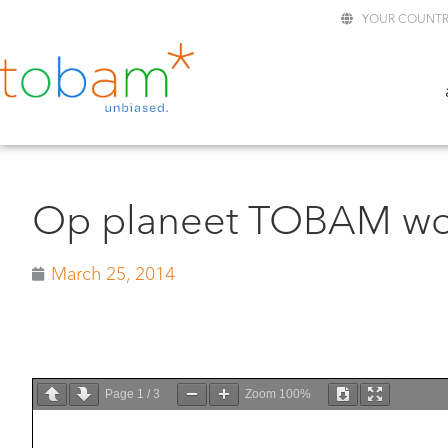
YOUR COUNTR
Op planeet TOBAM wor
March 25, 2014
Page
1
/
3
Zoom
100%