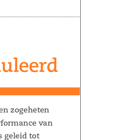
uleerd
een zogeheten
rformance van
 geleid tot