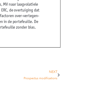
, MV naar laagvolatiele
 ERC, de overtuiging dat
factoren over-vertegen-
 in de portefeuille. De
efeuille zonder bias.
18-02-14 13:46
NEXT
Prospectus modifications
Foto: Archief toBAM