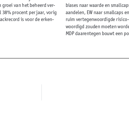
biases naar waarde en smallcaps
n groei van het beheerd ver
-
aandelen, EW naar smallcaps en
 38% procent per jaar, vorig
ruim vertegenwoordigde risico-
rackrecord is voor de erken-
woordigd zouden moeten worden
MDP daarentegen bouwt een port
n als je
onder-
chten te