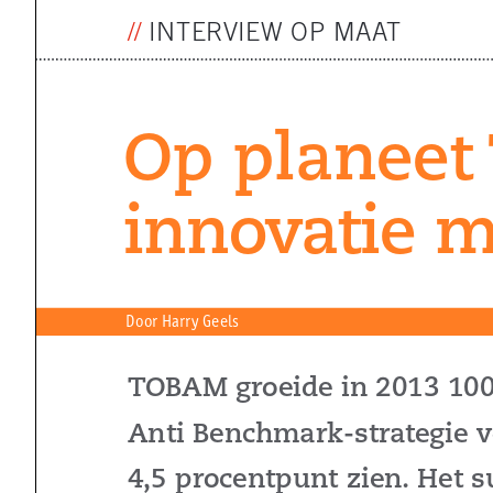
//
INTERVIEW OP MAAT
op planeet
innovatie 
Door Harry Geels
Tob
AM groeide in 2013 10
Anti benchmark-strategie 
4,5 procentpunt zien. Het s