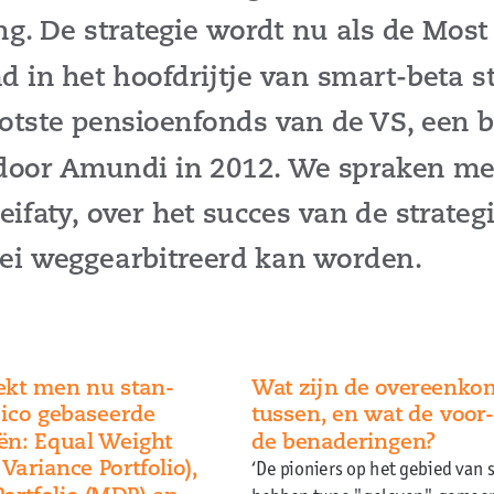
. De strategie wordt nu als de Most 
 in het hoofdrijtje van smart-beta st
ootste pensioenfonds van de
vS, een b
oor Amundi in 2012. We spraken met
ifaty, over het succes van de strateg
roei weggearbitreerd kan worden.
eekt men nu stan-
Wat zijn de overeenkom
sico gebaseerde
tussen, en wat de voor
eën: equal Weight
de benaderingen?
variance Portfolio),
‘De pioniers op het gebied van
Portfolio (MDP) en
hebben twee "geloven" gemeen.