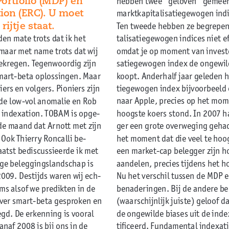
ion (eRC). U moet
marktkapitalisatiegewogen indice
 rijtje staat.
Ten tweede hebben ze begrepe
talisatiegewogen indices niet ef
den mate trots dat ik het
omdat je op moment van investe
aar met name trots dat wij
satiegewogen index de ongewilde
gekregen. Tegenwoordig zijn
koopt. Anderhalf jaar geleden h
smart-beta oplossingen. Maar
tiegewogen index bijvoorbeeld e
ers en volgers. Pioniers zijn
naar Apple, precies op het mome
de low-vol anomalie en Rob
hoogste koers stond. In 2007 h
 indexation. TOBAM is opge-
ger een grote overweging gehad 
fde maand dat Arnott met zijn
het moment dat die veel te hoo
Ook Thierry Roncalli be-
een market-cap belegger zijn ho
aatst bediscussieerde ik met
aandelen, precies tijdens het 
ige beleggingslandschap is
Nu het verschil tussen de MDP 
009. Destijds waren wij ech-
benaderingen. Bij de andere b
ms alsof we predikten in de
(waarschijnlijk juiste) geloof d
over smart-beta gesproken en
de ongewilde biases uit de ind
egd. De erkenning is vooral
tificeerd. Fundamental indexati
naf 2008 is bij ons in de