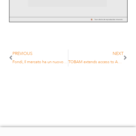
Tous droits de reproduction réservés
PREVIOUS
NEXT
Fondi, Il mercato ha un nuovo player in Italia: la francese TOBAM
TOBAM extends access to Anti-Benchmark range in Europe