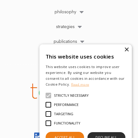
philosophy
strategies
publications
×
This website uses cookies
This website uses cookies to improve user
experience. By using our website you
consent to all cookies in accordance with our
Cookie Policy.
Read more
STRICTLY NECESSARY
PERFORMANCE
TARGETING
FUNCTIONALITY
Let's meet on LinkedIn
ACCEPT ALL
DECLINE ALL