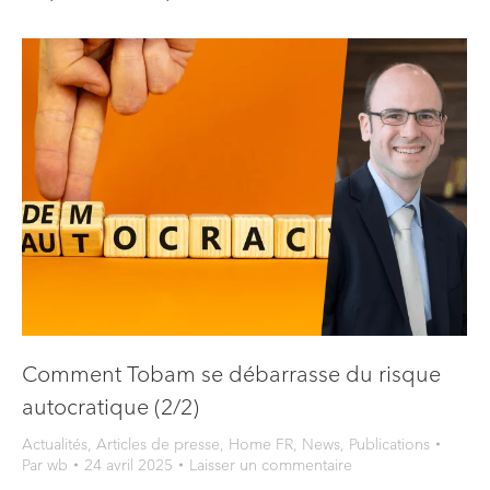
Comment Tobam se débarrasse du risque
autocratique (2/2)
Actualités
,
Articles de presse
,
Home FR
,
News
,
Publications
Par
wb
24 avril 2025
Laisser un commentaire