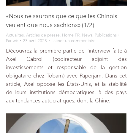
«Nous ne saurons que ce que les Chinois
veulent que nous sachions» (1/2)
Actualités
,
Articles de presse
,
Home FR
,
News
,
Publications
Par
wb
23 avril 2025
Laisser un commentaire
Découvrez la première partie de l’interview faite à
Axel Cabrol (codirecteur adjoint des
investissements et responsable de la gestion
obligataire chez Tobam) avec Paperjam. Dans cet
article, Axel oppose les États-Unis, et la stabilité
de leurs institutions démocratiques, à des pays
aux tendances autocratiques, dont la Chine.