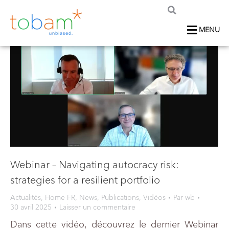
MENU
Webinar – Navigating autocracy risk:
strategies for a resilient portfolio
Actualités
,
Home FR
,
News
,
Publications
,
Vidéos
Par
wb
30 avril 2025
Laisser un commentaire
Dans cette vidéo, découvrez le dernier Webinar