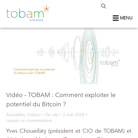
MENU
Vidéo – TOBAM : Comment exploiter le
potentiel du Bitcoin ?
Actualités
,
Vidéos
Par
wb
2 mai 2024
Laisser un commentaire
Yves Choueifaty (président et CIO de TOBAM) et