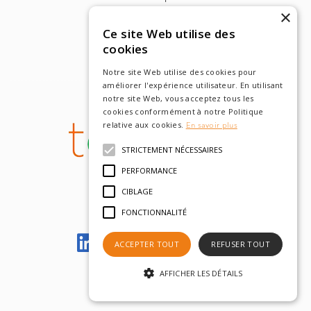
×
Dr. Harry Markowitz
Ce site Web utilise des
cookies
Notre site Web utilise des cookies pour
améliorer l'expérience utilisateur. En utilisant
notre site Web, vous acceptez tous les
cookies conformément à notre Politique
relative aux cookies.
En savoir plus
STRICTEMENT NÉCESSAIRES
PERFORMANCE
CIBLAGE
FONCTIONNALITÉ
Let's meet on LinkedIn
ACCEPTER TOUT
REFUSER TOUT
AFFICHER LES DÉTAILS
© tobam 2022