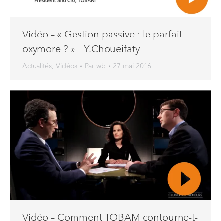
Vidéo – « Gestion passive : le parfait
oxymore ? » – Y.Choueifaty
Actualités
,
Vidéos
Par
wb
27 mai 2016
Vidéo – Comment TOBAM contourne-t-