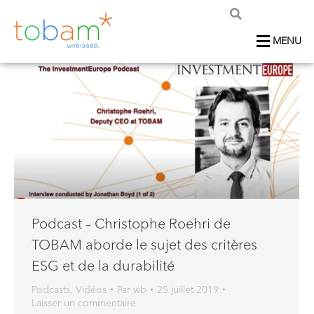
MENU
Podcast – Christophe Roehri de
TOBAM aborde le sujet des critères
ESG et de la durabilité
Podcasts
,
Vidéos
Par
wb
25 juillet 2019
Laisser un commentaire