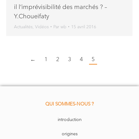
il l’imprévisibilité des marchés ? –
Y.Choueifaty
Actualités
,
Vidéos
Par
wb
15 avril 2016
←
1
2
3
4
5
QUI SOMMES-NOUS ?
introduction
origines