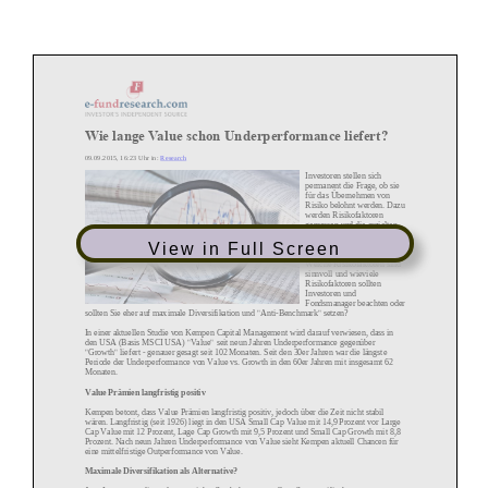
Wie lange Value schon Underperformance liefert?
09.09.2015, 16:23 Uhr in:
Research
Investoren stellen sich
permanent die Frage, ob sie
für das Übernehmen von
Risiko
belohnt werden. Dazu
werden Risikofaktoren
gemessen und die erzielten
Performancezahlen werden
in unterschiedliche
View in Full Screen
Komponenten zerlegt.
Welche Risikofaktoren sind
sinnvoll und wieviele
Risikofaktoren sollten
Investoren und
Fondsmanager beachten oder
sollte
n Sie eher auf maximale Diversifikation und "Anti
-
Benchmark" setzen?
In einer aktuellen Studie von Kempen Capital Management wird darauf verwiesen, dass in
den USA (Basis MSCI USA) "Value" seit neun Jahren Underperformance gegenüber
"Growth" liefert
-
gena
uer gesagt seit 102 Monaten. Seit den 30er Jahren war die längste
Periode der Underperformance von Value vs. Growth in den 60er Jahren mit insgesamt 62
Monaten.
Value Prämien langfristig positiv
Kempen betont, dass Value Prämien langfristig positiv, jedoc
h über die Zeit nicht stabil
wären. Langfristig (seit 1926) liegt in den USA Small Cap Value mit 14,9 Prozent vor Large
Cap Value mit 12 Prozent, Lage Cap Growth mit 9,5 Prozent und Small Cap Growth mit 8,8
Prozent. Nach neun Jahren Underperformance von Va
lue sieht Kempen aktuell Chancen für
eine mittelfristige Outperformance von Value.
Maximale Diversifikation als Alternative?