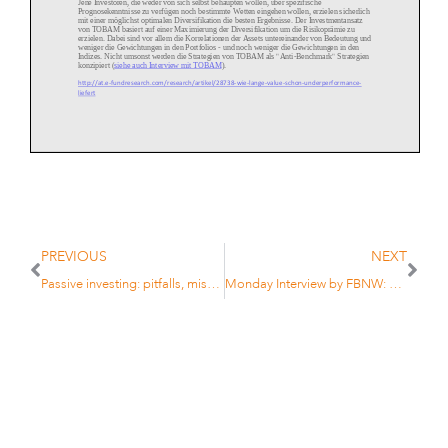
Jene Investoren, die weder von sich selbst behaupten wollen, über spezifische
Prognosekenntnisse zu verfügen noch bestimmte Wetten
eingehen wollen, erzielen sicherlich
mit einer möglichst optimalen Diversifikation die besten Ergebnisse. Der Investmentansatz
von TOBAM basiert auf einer Maximierung der Diversifikation um die Risikoprämie zu
erzielen. Dabei sind vor allem die Korrelatio
nen der Assets untereinander von Bedeutung und
weniger die Gewichtungen in den Portfolios
-
und noch weniger die Gewichtungen in den
Indizes. Nicht umsonst werden die Strategien von TOBAM als "Anti
-
Benchmark" Strategien
konzipiert (
siehe auch Interview mit TOBAM
).
http://at.e
-
fundresearch.com/research/artikel/28738
-
wie
-
lange
-
value
-
schon
-
underperformance
-
liefert
PREVIOUS
NEXT
Passive investing: pitfalls, misconceptions in Asia
Monday Interview by FBNW: Yves Choueifaty