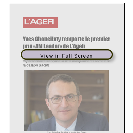
Yves Choueifaty remporte le premier
prix «AM Leader» de L
’
Agefi
Par
Alexandre Garabedian
le
02/12/2016
L'AGEFI Quotidien / Edition de 7H
View in Full Screen
Le fondateur de Tobam est élu parmi six nominés comme
la personnalité française la plus marquante du secteur de
la gestion d'actifs.
Yves Choueifaty, fondateur et président de Tobam